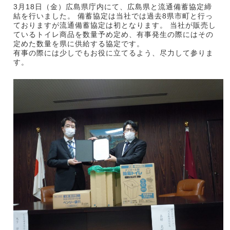
3月18日（金）広島県庁内にて、広島県と流通備蓄協定締
結を行いました。 備蓄協定は当社では過去8県市町と行っ
ておりますが流通備蓄協定は初となります。 当社が販売し
ているトイレ商品を数量予め定め、有事発生の際にはその
定めた数量を県に供給する協定です。
有事の際には少しでもお役に立てるよう、尽力して参りま
す。