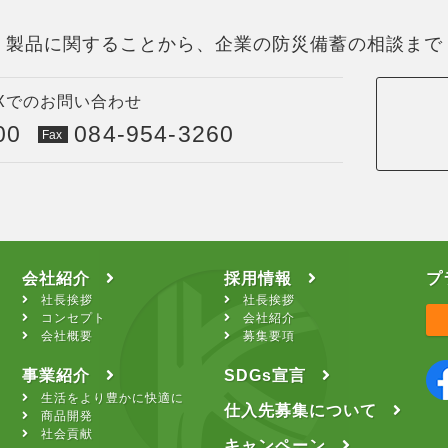
製品に関することから、
企業の防災備蓄の相談まで
AXでのお問い合わせ
00
084-954-3260
Fax
会社紹介
採用情報
プ
社長挨拶
社長挨拶
コンセプト
会社紹介
会社概要
募集要項
事業紹介
SDGs宣言
生活をより豊かに快適に
仕入先募集について
商品開発
社会貢献
キャンペーン