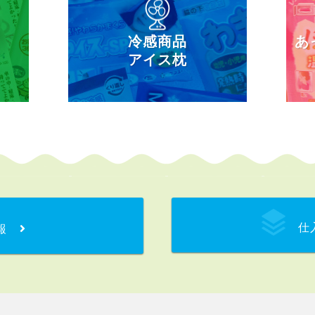
冷感商品
あ
アイス枕
仕
報