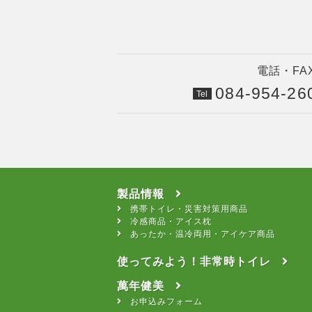
電話・F
084-954-26
Tel
製品情報
携帯トイレ・災害対策用商品
冷感商品・アイス枕
あったか・温冷両用・アイケア商品
使ってみよう！非常時トイレ
萬年健美
お申込みフォーム